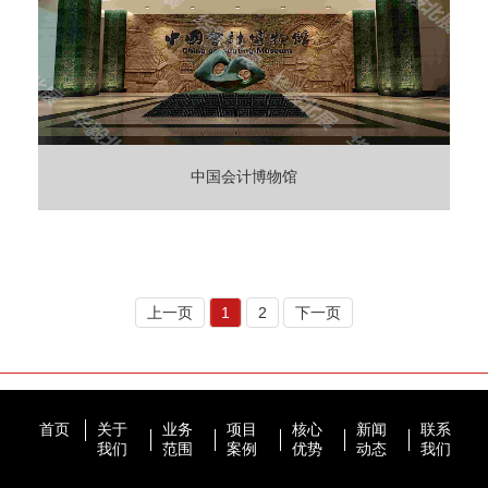
中国会计博物馆
上一页
1
2
下一页
首页
关于
业务
项目
核心
新闻
联系
我们
范围
案例
优势
动态
我们