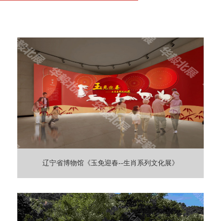
辽宁省博物馆《玉免迎春--生肖系列文化展》