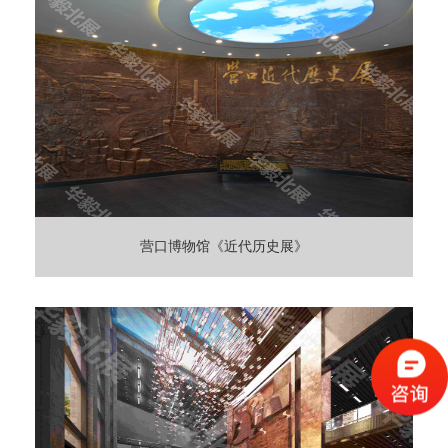
营口博物馆《近代历史展》