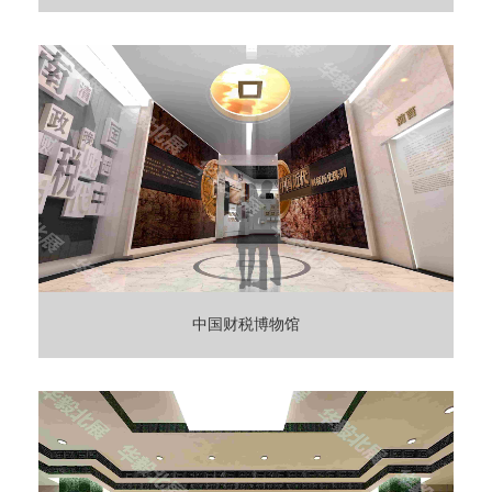
中国财税博物馆