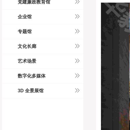
党建廉政教育馆
企业馆
专题馆
文化长廊
艺术场景
数字化多媒体
3D 全景展馆