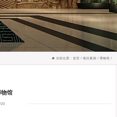
当前位置：
首页
/
项目案例
/
博物馆
/
博物馆
20