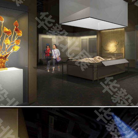
项目
案例