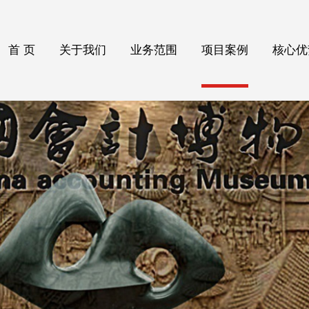
首 页
关于我们
业务范围
项目案例
核心优