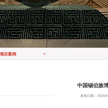
项目案例
中国锡伯族
发布日期：2024/5/