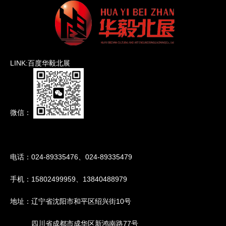
LINK:百度华毅北展
微信：
电话：024-89335476、024-89335479
手机：15802499959、13840488979
地址：辽宁省沈阳市和平区绍兴街10号
四川省成都市成华区新鸿南路77号