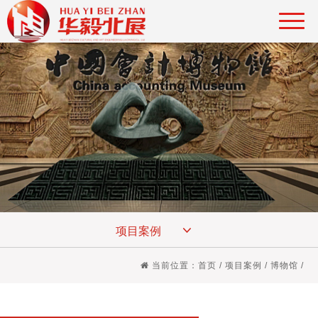
项目案例
当前位置：
首页
/
项目案例
/
博物馆
/