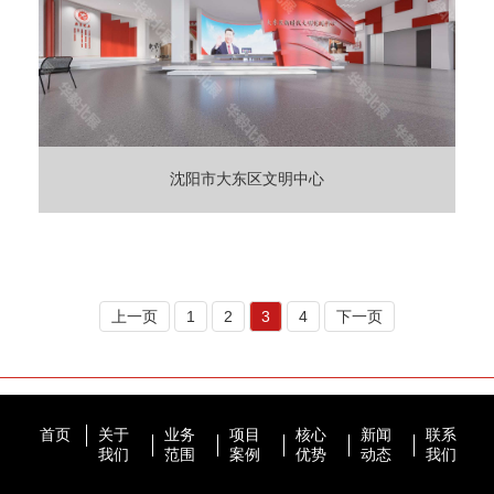
沈阳市大东区文明中心
上一页
1
2
3
4
下一页
首页
关于
业务
项目
核心
新闻
联系
我们
范围
案例
优势
动态
我们